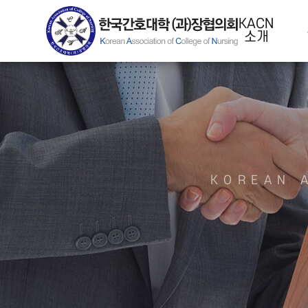
KACN
소개
KOREAN 