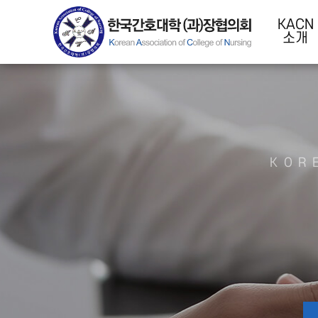
KACN
소개
KOR