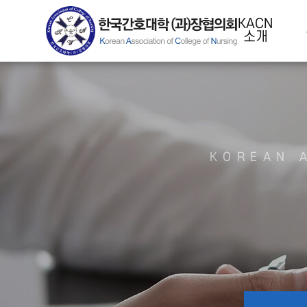
KACN
소개
KOREAN 