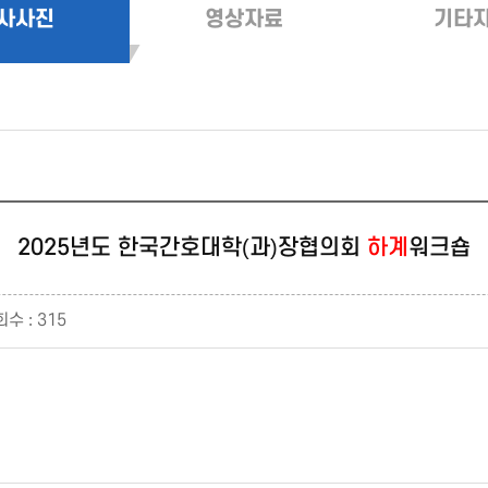
사사진
영상자료
기타
2025년도 한국간호대학(과)장협의회
하계
워크숍
수 : 315