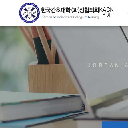
KACN
소개
KOREAN 